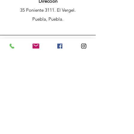
Dirección
35 Poniente 3111. El Vergel.
Puebla, Puebla.
Teléfono
+52 221 266 1920
Email
ecaclusterpuebla@gmail.com