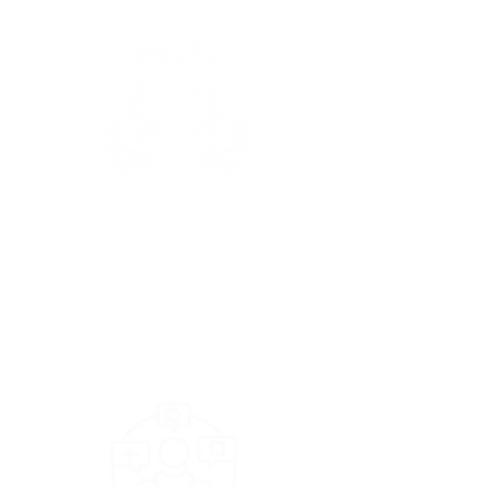
Asistencia Legal y
Consultoría
Especializada
Acceso a orientación jurídica y contable
básica para regularizar organizaciones,
formalizar actividades y proteger derechos
de autor u otros intereses creativos.