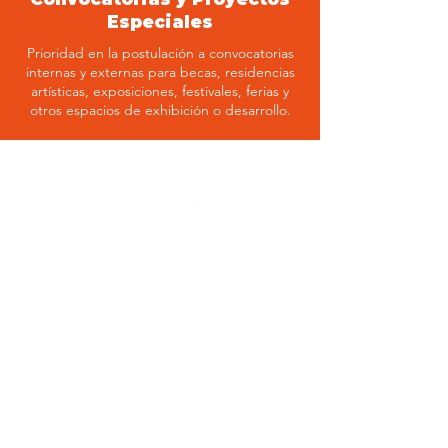
Especiales
Prioridad en la postulación a convocatorias
internas y externas para becas, residencias
artísticas, exposiciones, festivales, ferias y
otros espacios de exhibición o desarrollo.
Apoyo en Gestión y
Financiamiento
Asesoría técnica en la elaboración de
proyectos culturales, obtención de recursos,
vinculación con patrocinadores y
participación en mecanismos de
coinversión.