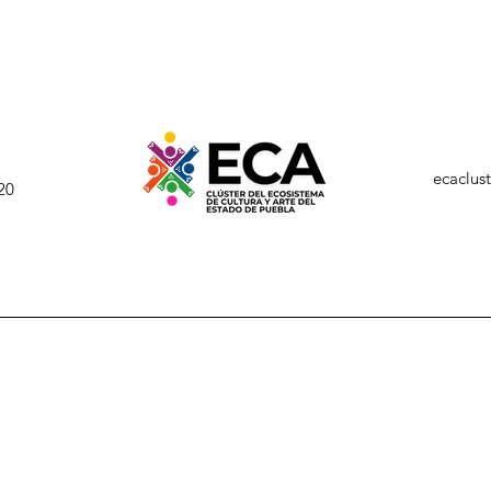
ecaclus
20