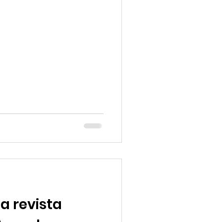
 Puebla (UDLAP) en
ción Menchú Tum, Hacia una
ter del Ecosistema de Cultura
, presentan el Diplomado
paz y liderazgo social", un
a revista