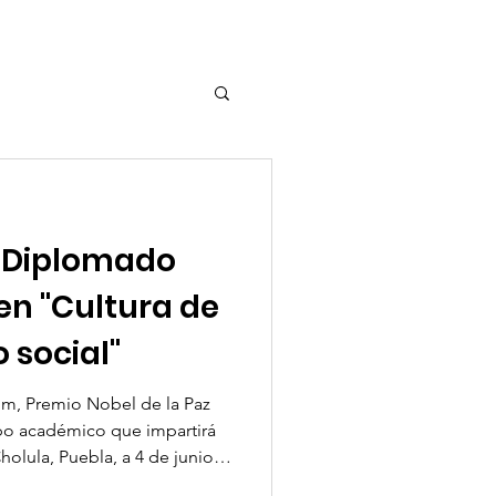
l Diplomado
en "Cultura de
 social"
um, Premio Nobel de la Paz
rpo académico que impartirá
olula, Puebla, a 4 de junio
ducación Continua de la