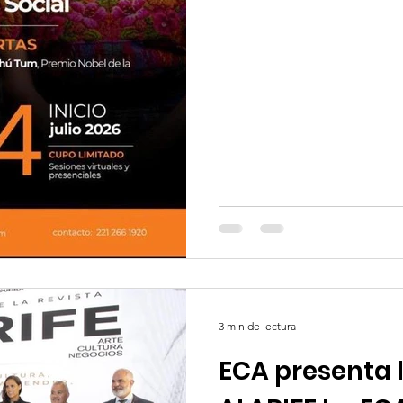
Universidad de las Américas
colaboración con la Asocia
Cultura de Paz A.C. y el Clús
y Arte del Estado de Puebla
internacional en "Cultura de 
3 min de lectura
ECA presenta l