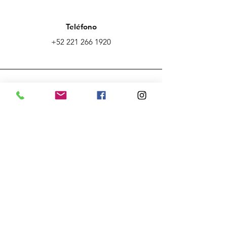
Teléfono
+52 221 266 1920
Email
ecaclusterpuebla@gmail.com
Conecta