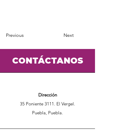
gestionado funciones gubernamentales y actividades fiscales,
contables y financieras, con una visión estratégica y enfocada
en resultados.
Es una mujer resiliente, empática y visionaria. Su historia es un
ejemplo inspirador de cómo la experiencia y el deseo de
superación pueden converger para abrir nuevos caminos y
seguir dejando huella.
Previous
Next
CONTÁCTANOS
Dirección
35 Poniente 3111. El Vergel.
Puebla, Puebla.