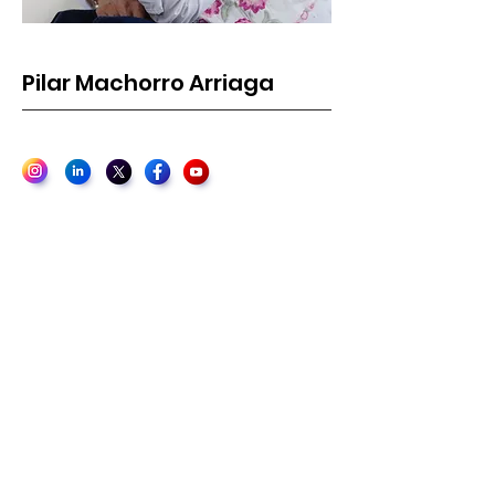
Pilar Machorro Arriaga
Tesorera
Ma. del Pilar L. Machorro A. es una mujer que destaca por su
firme compromiso con el desarrollo personal y profesional, así
como por su espíritu perseverante. Originaria de Puebla,
México, ha dedicado más de treinta años al ámbito
administrativo y empresarial, desempeñándose con
responsabilidad, ética y excelencia tanto en instituciones
públicas como privadas.
Su trayectoria incluye una sólida experiencia en el desarrollo y
administración de negocios, gestión de proyectos, relaciones
públicas e institucionales, así como en la adquisición,
operación y consolidación de franquicias. Ha ocupado cargos
clave como miembro del equipo de Tesoreria, Presidencia y
Dirección General Ejecutiva, siendo responsable de la
rentabilidad y eficiencia operativa.
A lo largo de su carrera, ha demostrado una notable
capacidad para organizar, colaborar y liderar, cualidades que la
han convertido en una figura confiable y respetada dentro de
los equipos de trabajo en los que ha participado. También ha