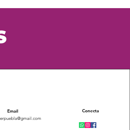
da pueden realizar compras con 
anza y credibilidad en tus clientes, 
ridad.
 tienda pueden realizar compras 
seguridad.
S
Conecta
Email
terpuebla@gmail.com