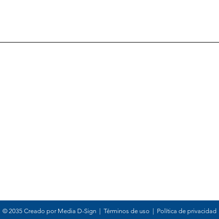
© 2035 Creado por Media D-Sign
|
Términos de uso
|
Política de privacidad