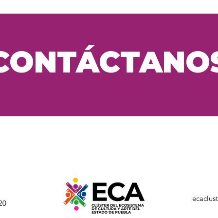
saben que en tu tien
sencilla, genera confi
altos niveles de segu
pues saben que en tu
con altos niveles de 
CONTÁCTANO
ecaclus
20