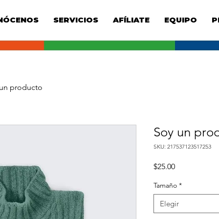
NÓCENOS
SERVICIOS
AFÍLIATE
EQUIPO
P
un producto
Soy un pro
SKU: 217537123517253
Precio
$25.00
Tamaño
*
Elegir